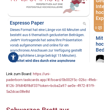
Link zum Board:
https://uni-
paderborn.taskcards.app/#/board/0b002f5c-026c-49eb-
8126-3f6840f8df33?token=bcba2a97-ae0e-4972-81f9-
5a2dcac08e8d