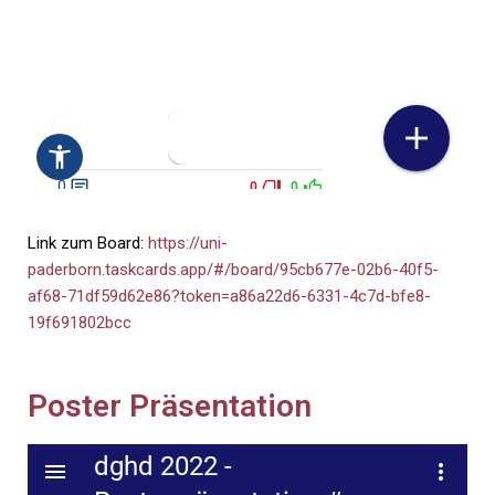
Link zum Board:
https://uni-
paderborn.taskcards.app/#/board/95cb677e-02b6-40f5-
af68-71df59d62e86?token=a86a22d6-6331-4c7d-bfe8-
19f691802bcc
Poster Präsentation