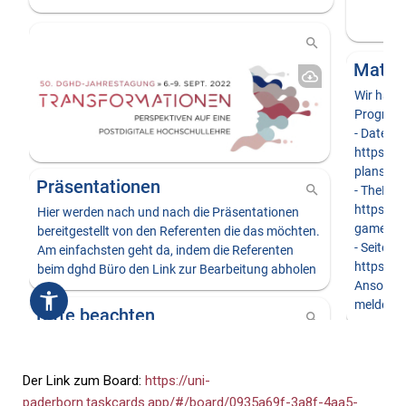
Der Link zum Board:
https://uni-
paderborn.taskcards.app/#/board/0935a69f-3a8f-4aa5-